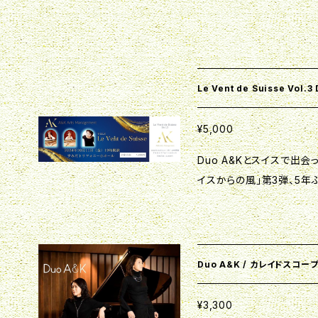
Le Vent de Suisse V
¥5,000
Duo A&Kとスイスで出
イスからの風」第3弾、5年ぶりの
在住のソプラノ歌手、福田 
ュオ、ピアノデュオの三つ巴プログラム♪ 有
は演奏される機会のほと
どをお楽しみいただけます。 皆様お誘い合わせの上、是非お運びく
Duo A&K / カレイドスコープ 
いませ♪ 【日時】 2024年10/11(金) 19:00開演(18:30開場) 【会場】 す
みだトリフォニーホール小ホール (
¥3,300