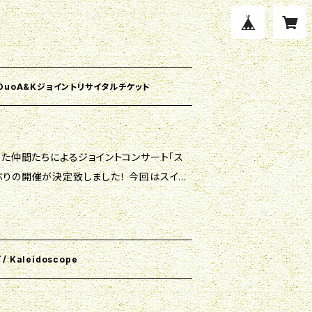
ol.3 DuoA&Kジョイントリサイタルチケット
会った仲間たちによるジョイントコンサート「ス
開催が決定致しました！ 今回はスイス
弘子さんをお迎えして、ピアノソロ、リートデ
名ピアノ曲、そして日本で
んど無いスイス人作曲家の知られざる名曲な
ださ
/ Kaleidoscope
墨田区錦糸町1-2-3) 【入場料】 全