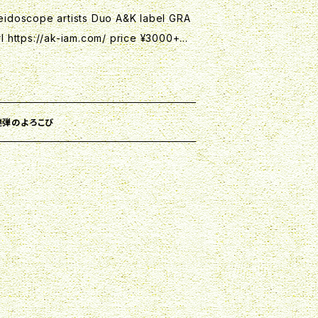
00円 【お問い合わせ】 A&Kアーツマネジメント
info@ak-
doscope artists Duo A&K label GRA
 https://ak-iam.com/ price ¥3000+税
アノ) ラヴェル 「五つのギリシャ民謡」(歌)
CD cat.no GNRS-0031 【収録曲】 セル
p.6(歌) ドビュッシー 喜びの島(ピアノ)
連弾のための6つの小品作品11」 01 I：バルカ
敦子 リートデ
03 Ⅲ：ロシアの歌 04 Ⅳ：ワルツ 05 Ⅴ：ロ
ピアノ連弾 Duo A&K
 I：小舟にて クロード・ドビュッシー「小組曲」
o 連弾のよろこび
列 09 Ⅲ：メヌエット 10 Ⅳ：バレエ 11フラン
3 D.940 Rachmaninoff
 1. Barcarolle 2. Scherz
響きと、千変万化する多彩なタッチが紡ぎ
な音の万華鏡。 連弾巧者が王道曲をカバー
り回すのに伴って千変万化するカラフルで煌