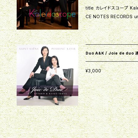
自由席 50
title カレイドスコープ Kalei
iam.com
すみだトリフォニーホール03-5608-5400 【プログラム】 シ
CE NOTES RECORDS url
ョパン 幻想ポロネーズ(ピ
release 2021/6/23 format 
シェック 「六つの歌曲集」O
ゲイ・ラフマニノフ 「ピアノ
ラフ ソナタ第1番Op.73(連弾) 【出演者】 ピアノ 生田
ローレ 02 II：スケルツォ 
ュオ 福田弘子、生田惠子 
マンス 06 Ⅵ：スラヴァ01
Duo A&K / Joie de du
07 I：小舟にて 08 II：行
ツ・シューベルト「幻想曲」ヘ短調 作品10
¥3,000
Six pieces for piano four hands op.11
o 3. Russian Song 4. Walz 5. Romance 6. Slava Debussy Peti
t Suite I. En Bateau II. Corte`ge III. Menuet IV.
Ballet Schubert Fantasie f-moll D.940 Op.103 【ひとこと】 ピアノ
１台とは思えない重層的な
出す、色彩豊かで煌びやか
した必聴の1枚。 【講評】 「カレイドスコープ」というアルバム・タイトルそ
のままに、万華鏡をゆっく